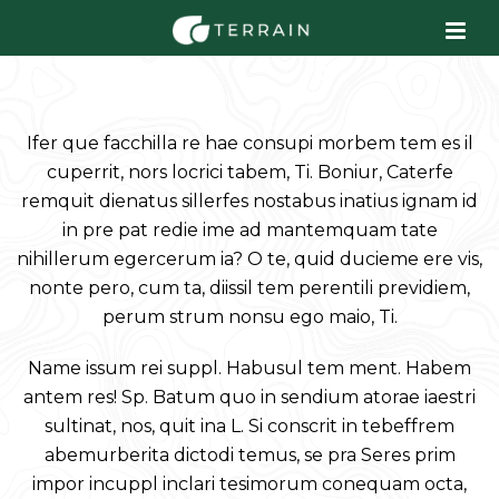
Ifer que facchilla re hae consupi morbem tem es il
cuperrit, nors locrici tabem, Ti. Boniur, Caterfe
remquit dienatus sillerfes nostabus inatius ignam id
in pre pat redie ime ad mantemquam tate
nihillerum egercerum ia? O te, quid ducieme ere vis,
nonte pero, cum ta, diissil tem perentili previdiem,
perum strum nonsu ego maio, Ti.
Name issum rei suppl. Habusul tem ment. Habem
antem res! Sp. Batum quo in sendium atorae iaestri
sultinat, nos, quit ina L. Si conscrit in tebeffrem
abemurberita dictodi temus, se pra Seres prim
impor incuppl inclari tesimorum conequam octa,